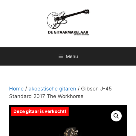
Ga
naar
de
inhoud
Menu
Home
/
akoestische gitaren
/ Gibson J-45
Standard 2017 The Workhorse
Deze gitaar is verkocht!