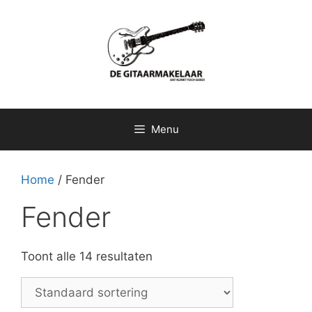
Ga
naar
de
inhoud
Menu
Home
/ Fender
Fender
Toont alle 14 resultaten