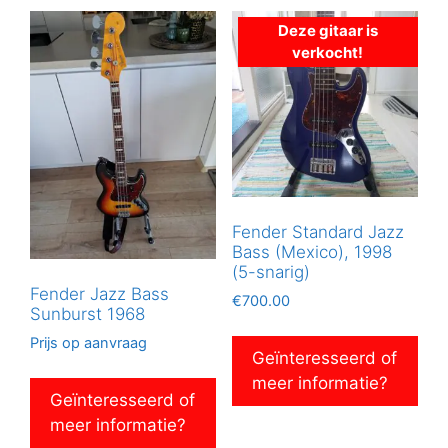
Deze gitaar is
verkocht!
Fender Standard Jazz
Bass (Mexico), 1998
(5-snarig)
Fender Jazz Bass
€
700.00
Sunburst 1968
Prijs op aanvraag
Geïnteresseerd of
meer informatie?
Geïnteresseerd of
meer informatie?