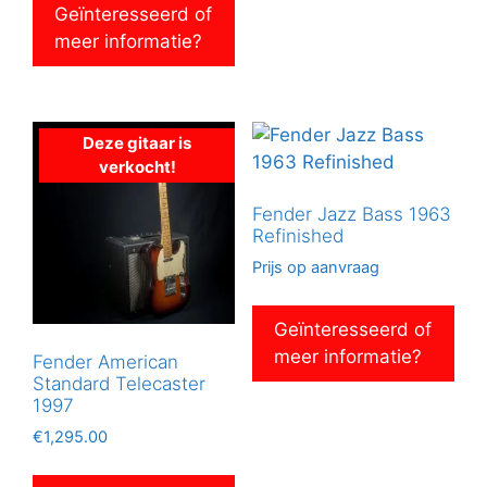
Geïnteresseerd of
meer informatie?
Deze gitaar is
verkocht!
Fender Jazz Bass 1963
Refinished
Prijs op aanvraag
Geïnteresseerd of
meer informatie?
Fender American
Standard Telecaster
1997
€
1,295.00