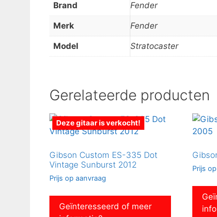
Brand
Fender
Merk
Fender
Model
Stratocaster
Gerelateerde producten
Deze gitaar is verkocht!
Gibson Custom ES-335 Dot
Gibson
Vintage Sunburst 2012
Prijs o
Prijs op aanvraag
Geï
Geïnteresseerd of meer
inf